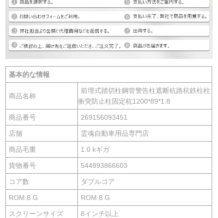
基本的な情報
前埋式踏切柱鋼管警告柱遮断杭路杭鉄柱柱
商品名称
衝突防止柱固定杭1200*89*1.8
商品番号
269156093451
店舗
霊魂自動車用品専門店
商品毛重
1.0 kギガ
貨物番号
544893866603
コア数
ダブルコア
ROM:8 G
ROM:8 G
スクリーンサイズ
8インチ以上