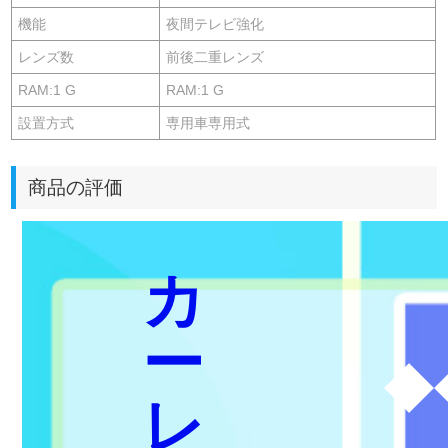
機能
夜間テレビ強化
レンズ数
前後二重レンズ
RAM:1 G
RAM:1 G
設置方式
専用車専用式
商品の評価
カ
ー
◆
レ