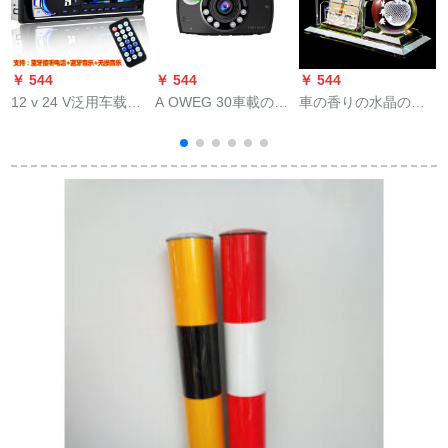
￥ 544
￥ 544
￥ 544
￥
12 v 24 V泛用车载mp
A OWEG 30車載のハ
車の香りの水晶の個
3 Bluetoothプロレー
ビビウオ映像1080 P
性のアイデアの車の
ヤのカーーディオの
広角サイクルビエン
畳式の振子の車内の
车载CD本体DVDは、
ズの駐車監視・防犯
水晶の車の装飾品の
以下の制品は公式の
カメラのブラックダ
車用品の香水座の携
标准装备を购入して
イズを装備しまし
帯電話の箱の駐車牌=
ください。
た。
一生平安です。
视