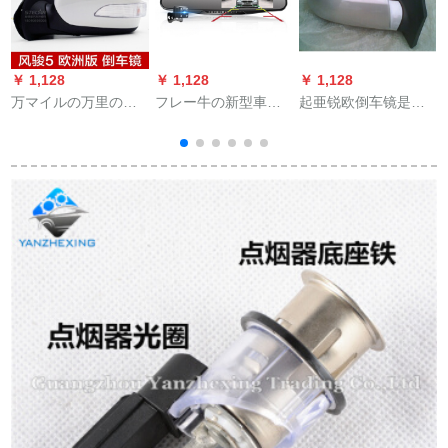
￥ 1,128
￥ 1,128
￥ 1,128
￥
万マイルの万里の長
フレー牛の新型車の
起亜锐欧倒车镜是い
城風駿5ヨウロパ版バ
ドラレーコダーのデ
つも元の品质の锐い
ーックラアレンブリ
ュアルアルレインズ
欧の后で、镜に漆の
ン品質万里の万里の
の電子犬の速度測定
银の黒の锐い欧の镜
長城ピカ風駿5風駿3
高精細夜視パノラマ
の外侧の枠がカード
後ミラシリーズ付き
バーク映像一体機ブ
ドを持って镜を支え
ききミイラシリーズ
ラックアウト
ます。
シリーズシリーズシ
リーズシリーズシリ
ーズシリーズ原材の
白い5線の副操縦縦士