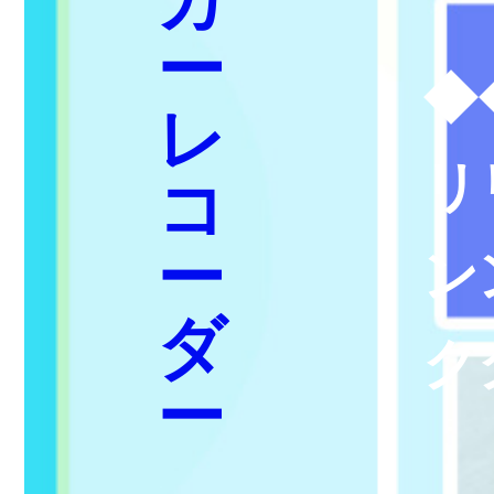
カ
ー
◆
レ
リ
コ
ー
ン
ダ
ク
ー