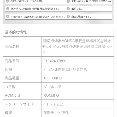
基本的な情報
陸広点煙器HONDA車載点煙器雅閣思域オ
商品名称
デッセイcrv飛度点煙器凌派煙器点煙器ヘッ
ド
商品番号
21642437860
店舗
ヒョン速自動車用品専門店
商品毛重
100.00ギガ
コア数
ダブルコア
ROM:8 G
ROM:8 G
スクリーンサイズ
8インチ以上
機能
夜間テレビ強化