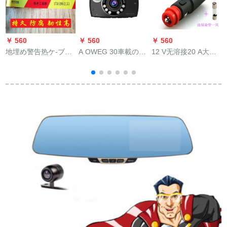
￥ 560
￥ 560
￥ 560
￥
地埋め警告热ケ-ブガ
A OWEG 30車載のハ
12 V无溶接20 A大出
k
ス水利の下にある配
ビビウオ映像1080 P
力自动车用シガレッ
管は掘らないでくだ
広角サイクルビエン
グの电源コードコー
さい。マークは50 cm
ズの駐車監視・防犯
ド変换ベトスキー付
幅にカステラです。
カメラのブラックダ
の延长コセンセンセ
イズを装備しまし
ンセンセンセンセン
た。
トストス式15 A+シャ
ーク1