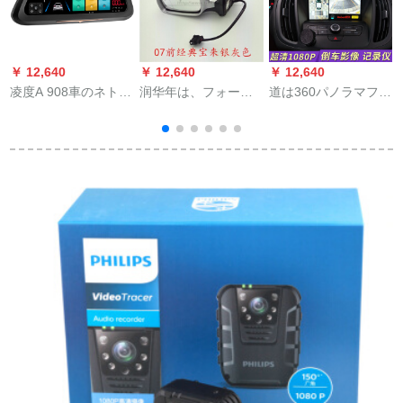
￥ 12,640
￥ 12,640
￥ 12,640
￥
凌度A 908車のネトワ
润华年は、フォーク
道は360パノラマフを
ク二重レンズのスマ
ラフトゲーム・ゴル
见るということで
トラックはブドゥル
フの4年の経典の宝来
す。バトヤの映像记
ストーリーコの電子
に相応しい车の镜を
录计は光の夜のテレ
犬一体機の標準装備
倒せばいいです。镜
ビ王1080 Pの驻车车
＋32 G高速カードビ
のレインの外装の部
线があります。夜の
ルをナイゲする。
品は车の镜のアンブ
テレビは王尊享版を
レイの副操縦に倒せ
见るところとです。
ます。
360パノラマックスの
軌跡記録計です。