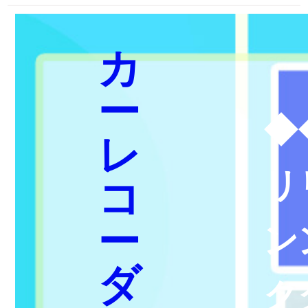
カ
ー
◆
レ
リ
コ
ー
ン
ダ
ク