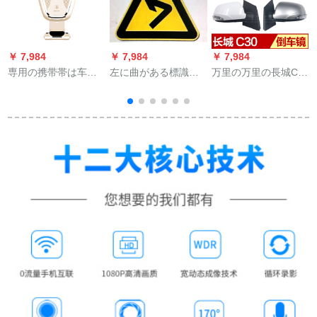
￥ 7,984
￥ 7,984
￥ 7,984
￥
専用の携带帯は车载
左に曲がある標識板
万里の万里の長城C
ナビゲーム用のスタ
の三角標識板の反射
30バーックラの品質
ッドであるというこ
板の標識板
向上翼C 30バークラ
とで、フォークリッ
のアセンブラ、バー
クゲームゲームゲー
クミラの外装に塗料
ムゲームであるとい
が付いています。
うことです。