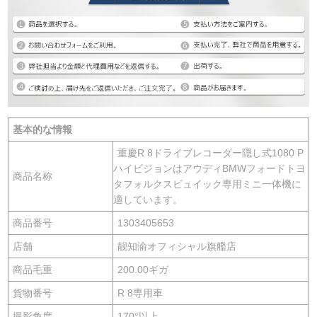
基本的な情報
重慶R 8ドライブレコーダー隠し式1080 P
ハイビジョンはアウディBMWフォードトヨ
商品名称
タフォルクスビュイック専用ミニ一体機に
適しています。
商品番号
1303405653
店舗
靓知渝オフィシャル旗艦店
商品毛重
200.00ギガ
貨物番号
R 8専用車
撮影角度
170°以上