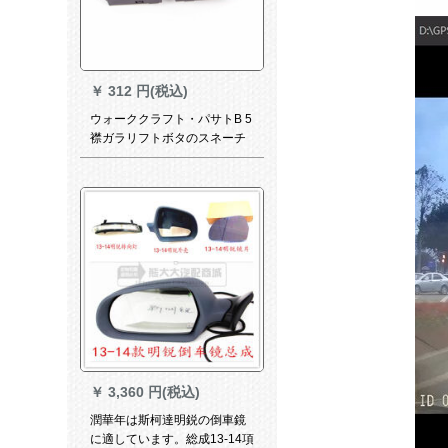
￥
312 円(税込)
ウォーククラフト・パサトB 5
襟ガラリフトボタのスネーチ
分野のガラスの前ボタのアク
サを押さえつけた后、左ボタ
を押さえつけました。
￥
3,360 円(税込)
潤華年は斯柯達明鋭の倒車鏡
に適しています。総成13-14項