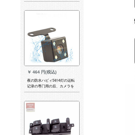
の轨迹を见ることができま
す。車をバークさせる映像の
記録計は超清夜視王1080 Pを
超える。
￥
464 円(税込)
夜の防水ハビィ5针4灯の运転
记录の専门用の后、カメラを
引いて穴を开けます。