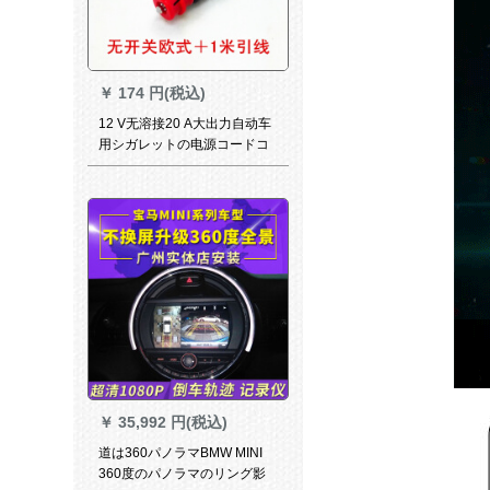
￥
174 円(税込)
12 V无溶接20 A大出力自动车
用シガレットの电源コードコ
ードが変换ベトスキー付の延
长コセンセンセンセンセンセ
ンセントストスで支払うコー
ドが无开闭洋式+1 m线
￥
35,992 円(税込)
道は360パノラマBMW MINI
360度のパノラマのリング影