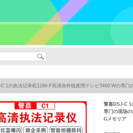
J-C 1の执法记录机1296 P高清赤外线夜間テレビ3400 W
メモリア
警嘉DSJ-C
専门の现场の
Gメモリア