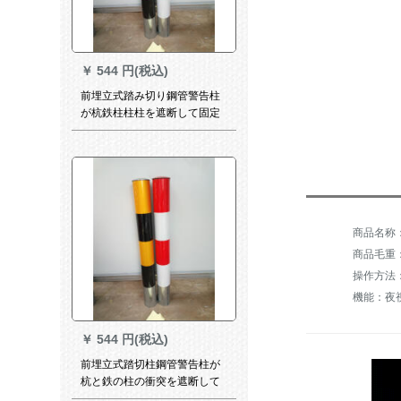
￥
544 円(税込)
前埋立式踏み切り鋼管警告柱
が杭鉄柱柱柱を遮断して固定
杭1000*76*1.5
商品毛重：
操作方法
機能：夜
￥
544 円(税込)
前埋立式踏切柱鋼管警告柱が
杭と鉄の柱の衝突を遮断して
柱固定杭1200*76*1.8を防止