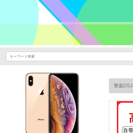
警嘉DS
品の16 G