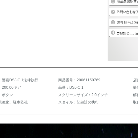
商品名称：警嘉DSJ-C 1法律執行記録計1296 P高清赤外夜視3400 W専門現場記録計会議記録計公式規格品16 Gメモリ
商品番号：20061150769
店
200.00ギガ
品番：DSJ-C 1
撮
：ボタン
スクリーンサイズ：2.0インチ
解
視強化、駐車監視
スタイル：記録計の执行
取