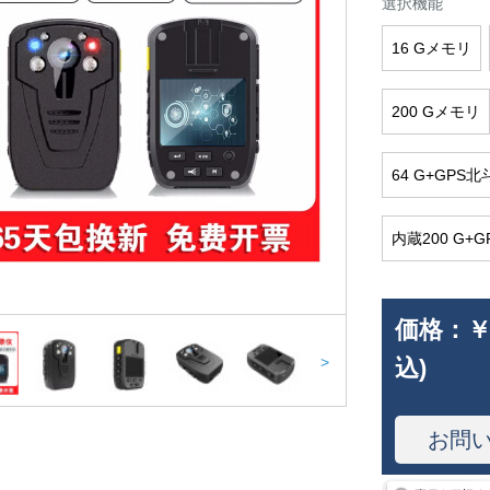
選択機能
16 Gメモリ
200 Gメモリ
64 G+GP
内蔵200 G+
価格：
￥
>
込)
お問