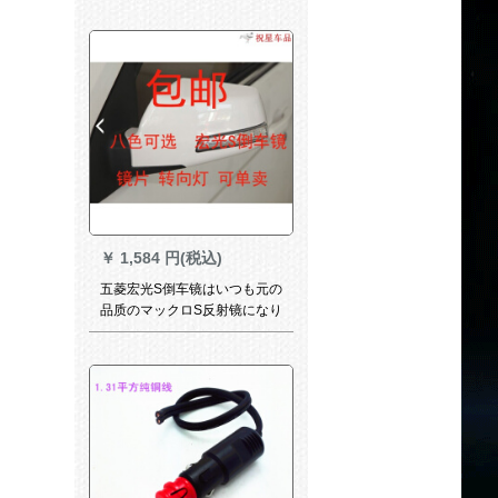
する。
￥
1,584 円(税込)
五菱宏光S倒车镜はいつも元の
品质のマックロS反射镜になり
ます。ミラは漆付の倒車鏡の
外装を持っています。