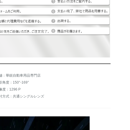
舗：華鋭自動車用品専門店
影角度：150°-169°
像度：1296 P
付方式：共通シングルレンズ