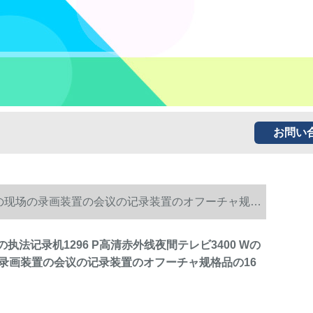
お問い
の専门の现场の录画装置の会议の记录装置のオフーチャ规格
 1の执法记录机1296 P高清赤外线夜間テレビ3400 Wの
录画装置の会议の记录装置のオフーチャ规格品の16