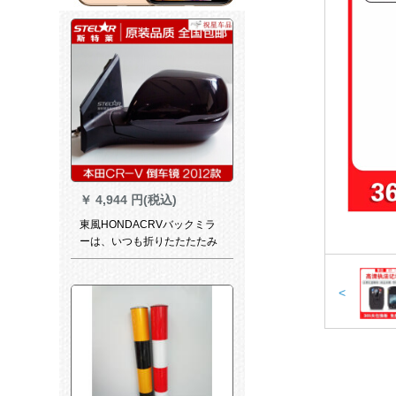
￥
4,944 円(税込)
東風HONDACRVバックミラ
ーは、いつも折りたたたたみ
式のオリジナ反射鏡になりま
す。12-16項のCRVバレーは9
線の黒い助手席の右側にあり
<
ます。