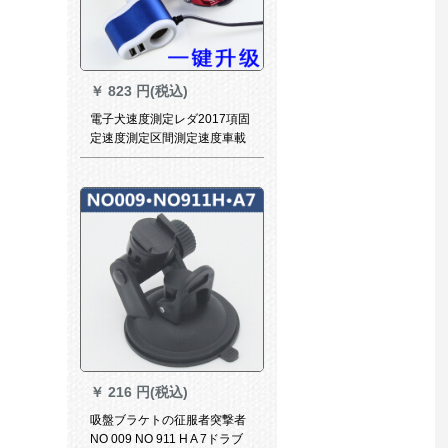
￥
823 円(税込)
電子犬速度測定レダ2017項固
定速度測定区間測定速度車載
安全警報器灰色土犬来線
￥
216 円(税込)
吸盤ブラケトの征服者突撃者
NO 009 NO 911 H A 7ドラブ