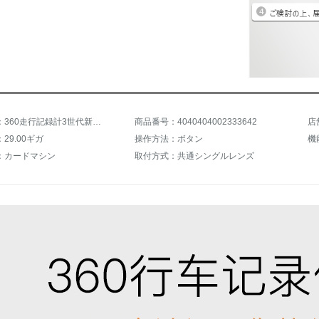
商品名称：360走行記録計3世代新品G 600 1600 p高清夜間テレビスマート音声ADAS運転補助駐車監視縮小ビデオの劣化線（G 600、M 301 P、J 501 P適用）
商品番号：4040404002333642
店
29.00ギガ
操作方法：ボタン
：カードマシン
取付方式：共通シングルレンズ