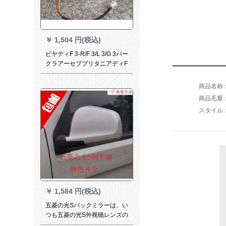
￥
1,504 円(税込)
ビヤディF 3-R/F 3/L 3/G 3バー
クラアーセブブリタニアディF
3-R/F 3 L 3ミラーG 3バークラ
左
商品毛重：
スタイル
￥
1,584 円(税込)
五菱の光Sバックミラーは、い
つも五菱の光S外视镜レンズの
光S 631ミラーになります。総