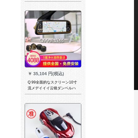
一体機シリング+流動速度測定
クラウド犬版+16 Gカードド
￥
35,104 円(税込)
Q 99全面的なスクリーン10寸
流メデイイイ云镜ダンベルハ
ーイビドードーデザインデザ
インデザインデザインADAS
走行补助流动速测云电子犬知
能バートレッドナイトメアビ
デオビデオゲームセット