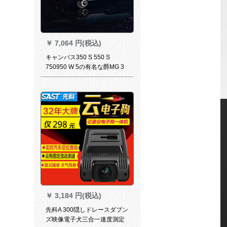
￥
7,064 円(税込)
キャンバス350 S 550 S
750950 W 5の有名な爵MG 3
MG 5 MG 6ドライヴレーコダ
ハイビジョン夜視を注文し
て、ミラーバーク映像ナビゲ
ームと電子犬一体機セント4を
持っています。
￥
3,184 円(税込)
先科A 300隠しドレースダブン
ズ映像電子犬三合一速度測定