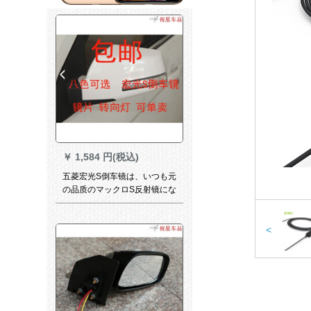
￥
1,584 円(税込)
五菱宏光S倒车镜は、いつも元
の品质のマックロS反射镜にな
っていて、镜に漆を付けて车
を倒せる镜の外装を付けて明
かりに転换します。电动折り
<
たたみ式のレンズスは手动で
流砂金左を折り畳ます。