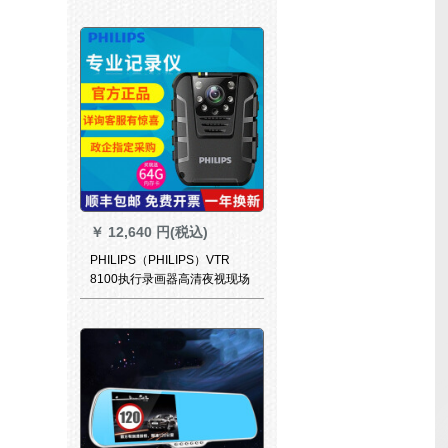
组立品质は漆银色の黒乳白色
（左）运転室になります。
￥
12,640 円(税込)
PHILIPS（PHILIPS）VTR
8100执行录画器高清夜视现场
执行计调录音ビデオビデオビ
デオビデオダイダイ、VTR
8100标准版