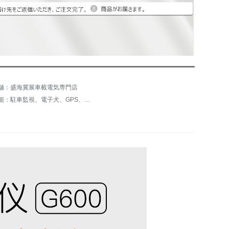
舗：盛海冀展車載電気専門店
機能：駐車監視、電子犬、GPS、夜間テレビ強化