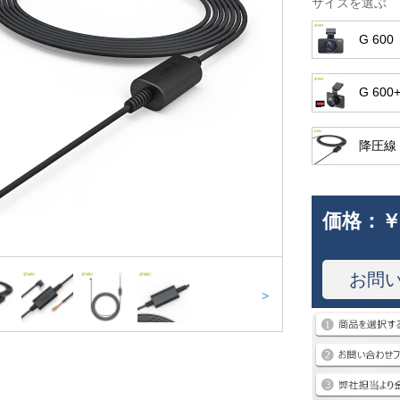
サイズを選ぶ
G 600
G 60
降圧線（
価格：
￥
お問
>