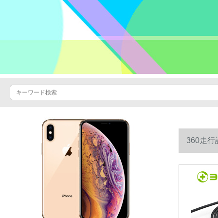
360走
301 P、J 