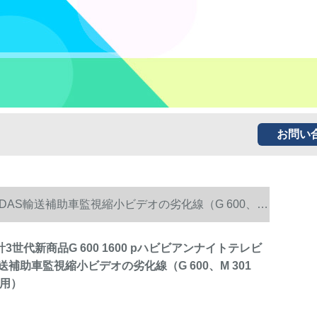
お問い
音ADAS輸送補助車監視縮小ビデオの劣化線（G 600、M
計3世代新商品G 600 1600 pハビビアンナイトテレビ
送補助車監視縮小ビデオの劣化線（G 600、M 301
適用）