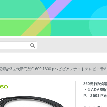
行記録計3世代新商品G 600 1600 pハビビアンナイトテレビト
501 P適用）
360走行記録
ト音ADAS輸
P、J 501 P