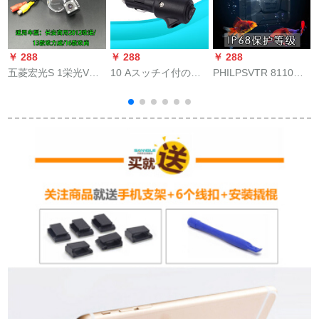
￥ 288
￥ 288
￥ 288
￥
五菱宏光S 1栄光V自
10 Aスッチイ付の大
PHILPSVTR 8110音
道
動車通用穴あけ18.5
電力車の車載用シガ
ビデオドレコー8100
back映像後視カマラ
レットにコードヒ付
標準装備+128 Gカー
丸高清夜視長安欧力
12 V電源コード汎用
メンをプレゼする。
威/欧尚牌照灯
10 A单独シガレット
1