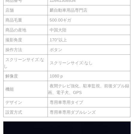
商品番号
11641308534
店舗
麟自動車用品専門店
商品毛重
500.00ギガ
商品の産地
中国大陸
撮影角度
170°以上
操作方法
ボタン
スクリーンサイズ:な
スクリーンサイズ:なし
し
解像度
1080 p
夜間テレビ強化、駐車監視、前後ダブル録
機能
画、電子犬、GPS
デザイン
専用車専用タイプ
設置方式
専用車専用ダブルレンズ