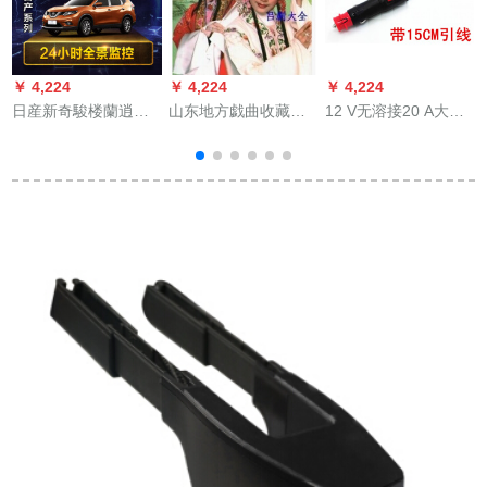
￥ 4,224
￥ 4,224
￥ 4,224
￥
日産新奇駿楼蘭逍客
山东地方戯曲收藏小
12 V无溶接20 A大出
栄
360度のパノラマルコ
姑贤など70部余りは
力自动车用シガレッ
ダケ高清四路の映像
小皿包をプレゼント
グの电源コードコー
12-16項の奇駿
します。
ド変换ベトスキース
2.0（本体＋メモリア
キー付の延长コーン
＋によると17-19項の
センセンセンセンセ
奇駿（本体＋メモリ
ンセントス付のメー
ア＋によると）
ダスポーツスポーツ
スポーツスター15
CMライン