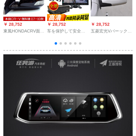
￥ 28,752
￥ 28,752
￥ 28,752
￥
東風HONDACRV面取
车を保护して安全な
五菱宏光Vバーックラ
りミラーアセンブリ
バスの半台车の部屋
アレンアリー后视レ
ック07 08 09 11項
の车のナビゲームシ
ンズミリー宏光Vミラ
CR-Vバラック折られ
ョウの4路线のドライ
ー
たばかりの純正元工
ブレーコダンプの车
場の外郭レンズ5線の
をバークして映像の
電気調整ベルトラト
ハートフルを监视し
が左を運んでくれま
ています。長距離を
す。
持ちます。星の光は
夜のテレビィの4つの
センサー+1 Tハ-ドデ
ィック+线を见ます。