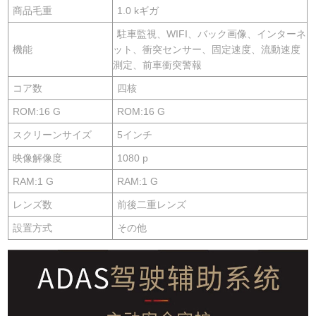
商品毛重
1.0 kギガ
駐車監視、WIFI、バック画像、インターネ
機能
ット、衝突センサー、固定速度、流動速度
測定、前車衝突警報
コア数
四核
ROM:16 G
ROM:16 G
スクリーンサイズ
5インチ
映像解像度
1080 p
RAM:1 G
RAM:1 G
レンズ数
前後二重レンズ
設置方式
その他