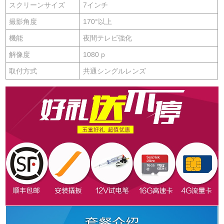
スクリーンサイズ
7インチ
撮影角度
170°以上
機能
夜間テレビ強化
解像度
1080 p
取付方式
共通シングルレンズ