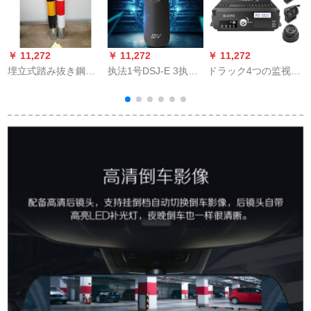
￥ 11,272
￥ 11,272
￥ 11,272
￥
埋立式踏み抜き鋼管
执法1号DSJ-E 3执法
ドラック4つの监视ド
警告柱遮断杭鉄柱固
录画器运动骑行マイ
ライブレーコのハビ
定杭カステラ任意規
クロリコン1080 P高
ビビィ夜間テレビの
格
清运动磁石吸着式录
バーク映像360度SD
音笔赤外夜视记录画
カードドレコダの4つ
器64 Gメモリー+マシ
の道は7/10.1インと
ン
携帯电话の远隔モネ
ータ7つのオンライン
HDアダルトHD