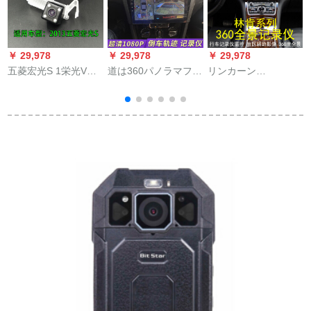
￥ 29,978
￥ 29,978
￥ 29,978
￥
五菱宏光S 1栄光V自
道は360パノラマフウ
リンカーン
动车通用穴あ18.5
ォークの宝来朗逸パ
MKC/MKX/MKZ 360
back映像后视カメラ
サ360度のパノラマの
度のパノラマイドレ
丸高清夜视高清五菱
环影の轨迹が车をバ
ーコダーのブラレイ
宏光sカメラのライセ
ックに映像を运転し
ン補助映像駐車監視
ンプレス
て记录した超清夜の
ハイビアン映像無光
视王1080 P道を歩く
夜視【ハイビドー
ということです。
1080 P】パケッジ32
G