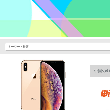
中国の4
ト电话クサ