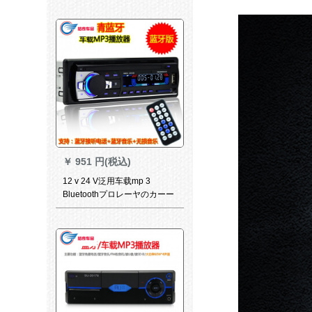
いつも元の品质になります。
銀、銀、黒ダイ、銀、自動車
の運転室は、います。
￥
951 円(税込)
12 v 24 V泛用车载mp 3
Bluetoothプロレーヤのカーー
ディオの车载CD本体DVDは、
以下の制品は公式の标准装备
を购入してください。