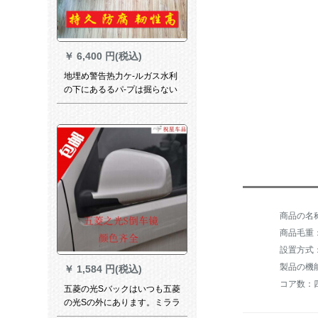
￥
6,400 円(税込)
地埋め警告热力ケ-ルガス水利
の下にあるるパ-プは掘らない
でください。マルクは30 cm
幅にカステラである。
商品毛重：
設置方式
￥
1,584 円(税込)
コア数：
五菱の光Sバックはいつも五菱
の光Sの外にあります。ミララ
インズの光S 6331ミラーは、