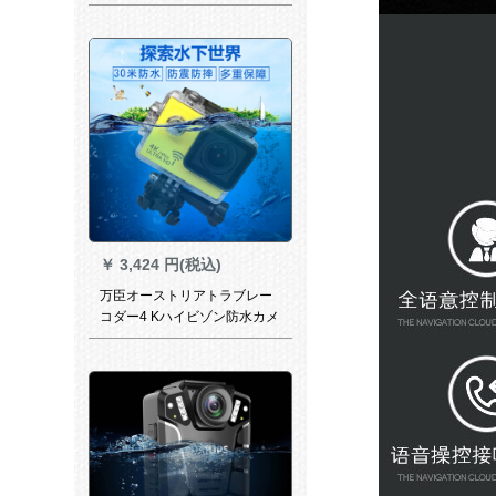
面の前后を见て、バーク画像
HS 830 B 32 Gカードドをダ
ブルに录画します。
￥
3,424 円(税込)
万臣オーストリアトラブレー
コダー4 Kハイビゾン防水カメ
ラスポートレートDV手ブラ補
正ミニスポツーカーメメラ記
録計wifi車載カメラ黄色