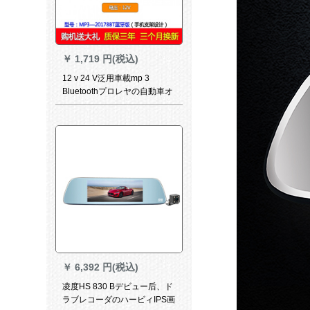
￥
1,719 円(税込)
12 v 24 V泛用車載mp 3
Bluetoothプロレヤの自動車オ
ーディのカードラジオの車載
CD本体DVD 12 V-20178はベ
ルトストーンBluetooth版の公
式装備を持っています。
￥
6,392 円(税込)
凌度HS 830 Bデビュー后、ド
ラブレコーダのハービィIPS画